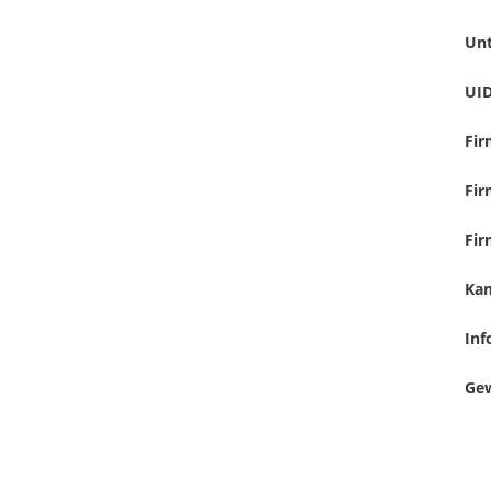
Un
UI
Fi
Fir
Fir
Kam
Inf
Gew