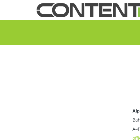
Text
Alp
Bah
A-4
off