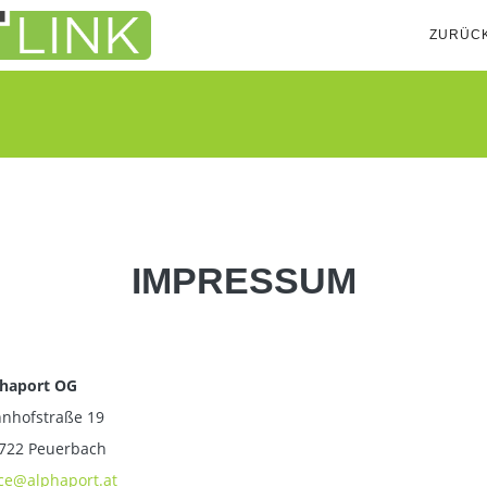
ZURÜC
IMPRESSUM
haport OG
nhofstraße 19
722 Peuerbach
ice@alphaport.at