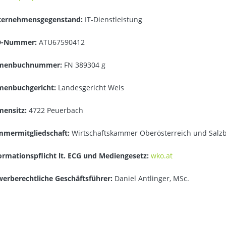
ternehmensgegenstand:
IT-Dienstleistung
D-Nummer:
ATU67590412
rmenbuchnummer:
FN 389304 g
menbuchgericht:
Landesgericht Wels
mensitz:
4722 Peuerbach
mermitgliedschaft:
Wirtschaftskammer Oberösterreich und Salz
ormationspflicht lt. ECG und Mediengesetz:
wko.at
erberechtliche Geschäftsführer:
Daniel Antlinger, MSc.