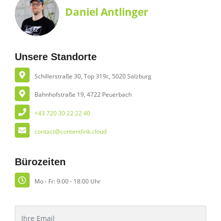
Daniel Antlinger
Unsere Standorte
Schillerstraße 30, Top 319c, 5020 Salzburg
Bahnhofstraße 19, 4722 Peuerbach
+43 720 30 22 22 40
contact@contentlink.cloud
Bürozeiten
Mo - Fr:
9:00 - 18:00 Uhr
Email